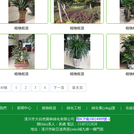
植物租賃
植物租賃
植物
植物租賃
植物租賃
植物
40條
1
2
3
4
下一頁
最末頁
我們
|
新聞中心
|
植物租賃
|
綠化工程
|
綠化養(yǎng)護
|
在線
漢川市大自然園林綠化有限公司
鄂ICP備18024909號-1
聯(lián)系人：黃總 電話：15387212828
地址：漢川市歐亞達商貿(mào)城九棟一樓門面