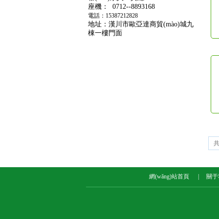
座機： 0712--8893168
電話：15387212828
地址：漢川市歐亞達商貿(mào)城九
棟一樓門面
共
網(wǎng)站首頁
|
關于