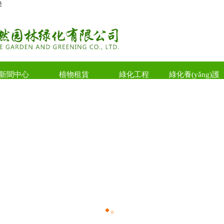
类
新聞中心
植物租賃
綠化工程
綠化養(yǎng)護